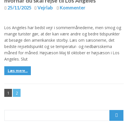
hvornår du skal rejse til Los Angeles
25/11/2025
Vejrlab
Kommenter
Los Angeles har bedst vejr i sommermånederne, men smog og
mange turister gør, at der kan være andre og bedre tidspunkter
at besøge den amerikanske storby. Læs om sæsonerne, det
bedste rejsetidspunkt og se temperatur- og nedbørsskema
måned for måned. Højsæson Maj til oktober er højsæson i Los
Angeles. Slut
Læs mere...
1
2
Search
for: