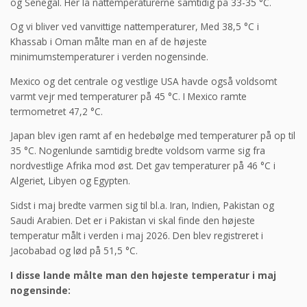
og Senegal. Her lå nattemperaturerne samtidig på 33-35 °C.
Og vi bliver ved vanvittige nattemperaturer, Med 38,5 °C i
Khassab i Oman målte man en af de højeste
minimumstemperaturer i verden nogensinde.
Mexico og det centrale og vestlige USA havde også voldsomt
varmt vejr med temperaturer på 45 °C. I Mexico ramte
termometret 47,2 °C.
Japan blev igen ramt af en hedebølge med temperaturer på op til
35 °C. Nogenlunde samtidig bredte voldsom varme sig fra
nordvestlige Afrika mod øst. Det gav temperaturer på 46 °C i
Algeriet, Libyen og Egypten.
Sidst i maj bredte varmen sig til bl.a. Iran, Indien, Pakistan og
Saudi Arabien. Det er i Pakistan vi skal finde den højeste
temperatur målt i verden i maj 2026. Den blev registreret i
Jacobabad og lød på 51,5 °C.
I disse lande målte man den højeste temperatur i maj
nogensinde: