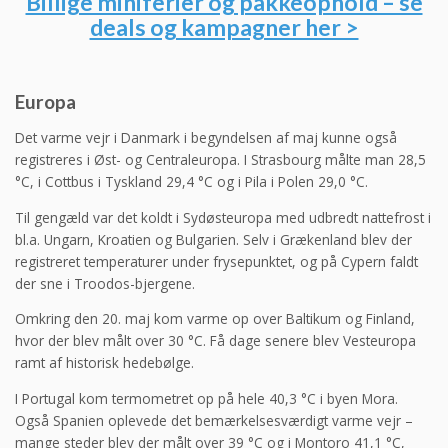
Billige miniferier og pakkeophold – se
deals og kampagner her >
Europa
Det varme vejr i Danmark i begyndelsen af maj kunne også
registreres i Øst- og Centraleuropa. I Strasbourg målte man 28,5
°C, i Cottbus i Tyskland 29,4 °C og i Pila i Polen 29,0 °C.
Til gengæld var det koldt i Sydøsteuropa med udbredt nattefrost i
bl.a. Ungarn, Kroatien og Bulgarien. Selv i Grækenland blev der
registreret temperaturer under frysepunktet, og på Cypern faldt
der sne i Troodos-bjergene.
Omkring den 20. maj kom varme op over Baltikum og Finland,
hvor der blev målt over 30 °C. Få dage senere blev Vesteuropa
ramt af historisk hedebølge.
I Portugal kom termometret op på hele 40,3 °C i byen Mora.
Også Spanien oplevede det bemærkelsesværdigt varme vejr –
mange steder blev der målt over 39 °C og i Montoro 41,1 °C,