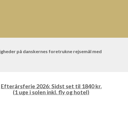
ærdigheder på danskernes foretrukne rejsemål med
Efterårsferie 2026: Sidst set til 1840 kr.
(1 uge i solen inkl. fly og hotel)