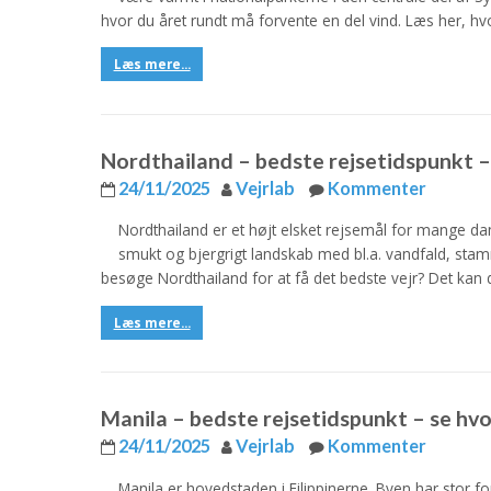
hvor du året rundt må forvente en del vind. Læs her, hv
Læs mere...
Nordthailand – bedste rejsetidspunkt – 
24/11/2025
Vejrlab
Kommenter
Nordthailand er et højt elsket rejsemål for mange da
smukt og bjergrigt landskab med bl.a. vandfald, sta
besøge Nordthailand for at få det bedste vejr? Det k
Læs mere...
Manila – bedste rejsetidspunkt – se hvor
24/11/2025
Vejrlab
Kommenter
Manila er hovedstaden i Filippinerne. Byen har stor f