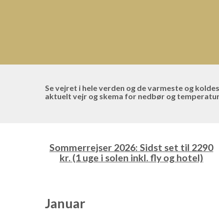
Se vejret i hele verden og de varmeste og kolde
aktuelt vejr og skema for nedbør og temperatu
Sommerrejser 2026: Sidst set til 2290
kr. (1 uge i solen inkl. fly og hotel)
Januar