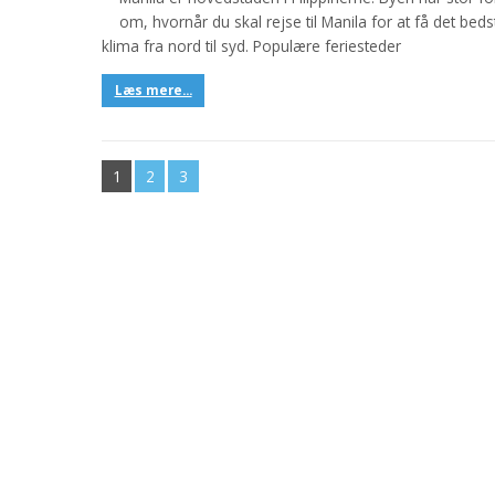
om, hvornår du skal rejse til Manila for at få det bedst
klima fra nord til syd. Populære feriesteder
Læs mere...
1
2
3