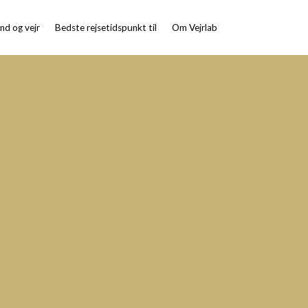
nd og vejr
Bedste rejsetidspunkt til
Om Vejrlab