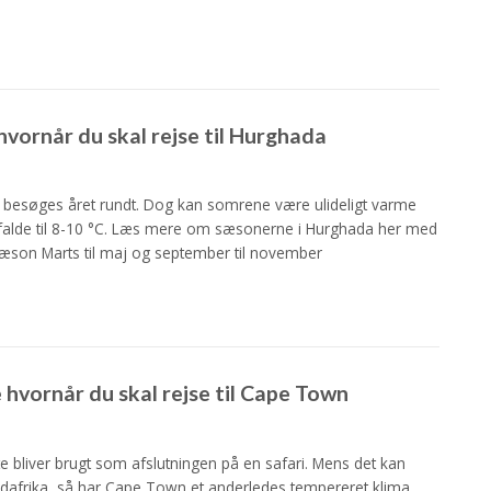
vornår du skal rejse til Hurghada
 besøges året rundt. Dog kan somrene være ulideligt varme
falde til 8-10 °C. Læs mere om sæsonerne i Hurghada her med
son Marts til maj og september til november
hvornår du skal rejse til Cape Town
e bliver brugt som afslutningen på en safari. Mens det kan
Sydafrika, så har Cape Town et anderledes tempereret klima,