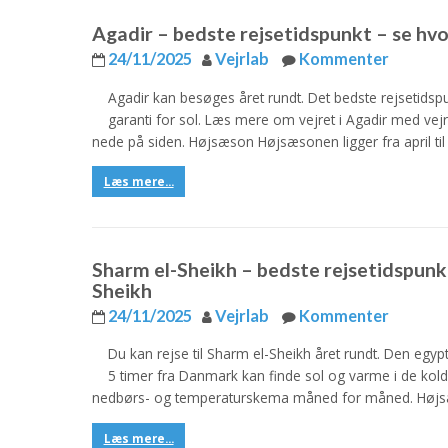
Agadir – bedste rejsetidspunkt – se hvor
24/11/2025
Vejrlab
Kommenter
Agadir kan besøges året rundt. Det bedste rejsetidsp
garanti for sol. Læs mere om vejret i Agadir med ve
nede på siden. Højsæson Højsæsonen ligger fra april til
Læs mere...
Sharm el-Sheikh – bedste rejsetidspunkt 
Sheikh
24/11/2025
Vejrlab
Kommenter
Du kan rejse til Sharm el-Sheikh året rundt. Den egypt
5 timer fra Danmark kan finde sol og varme i de kol
nedbørs- og temperaturskema måned for måned. Højs
Læs mere...