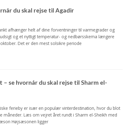
når du skal rejse til Agadir
unkt afhænger helt af dine forventninger til varmegrader og
jrudsigt og et nyttigt temperatur- og nedbørsskema længere
 oktober. Det er den mest solsikre periode
– se hvornår du skal rejse til Sharm el-
iske ferieby er især en populær vinterdestination, hvor du blot
de måneder. Læs om vejret året rundt i Sharm el-Sheikh med
æson Højsæsonen ligger