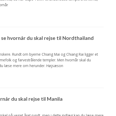
ornår
se hvornår du skal rejse til Nordthailand
nskere. Rundt om byerne Chiang Mai og Chiang Rai ligger et
mmefolk og farvestrålende templer. Men hvornår skal du
an du læse mere om herunder. Højsæson
når du skal rejse til Manila
orskel på vejret året rundt, men i dette indlæg kan du læse mere