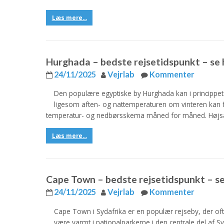
Læs mere...
Hurghada – bedste rejsetidspunkt – se h
24/11/2025
Vejrlab
Kommenter
Den populære egyptiske by Hurghada kan i princippet
ligesom aften- og nattemperaturen om vinteren kan 
temperatur- og nedbørsskema måned for måned. Højsæ
Læs mere...
Cape Town – bedste rejsetidspunkt – se 
24/11/2025
Vejrlab
Kommenter
Cape Town i Sydafrika er en populær rejseby, der oft
være varmt i nationalparkerne i den centrale del af 