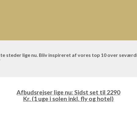
ste steder lige nu. Bliv inspireret af vores top 10 over sev
r
Afbudsrejser lige nu: Sidst set til 2290
Kr. (1 uge i solen inkl. fly og hotel)