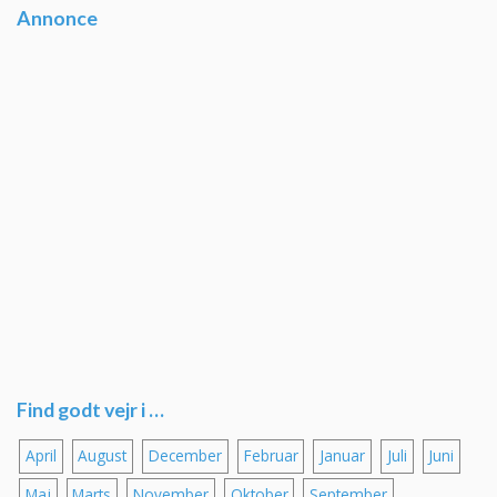
Annonce
Find godt vejr i …
April
August
December
Februar
Januar
Juli
Juni
Maj
Marts
November
Oktober
September