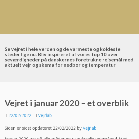
Se vejret i hele verden og de varmeste og koldeste
steder lige nu. Bliv inspireret af vores top 10 over
seværdigheder på danskernes foretrukne rejsemål med
aktuelt vejr og skema for nedbør og temperatur
Vejret i januar 2020 – et overblik
22/02/2022
Vejrlab
Siden er sidst opdateret 22/02/2022 by
Vejrlab
Januar 2020 var på alle måder en usædvanlig vejrmåned. Med