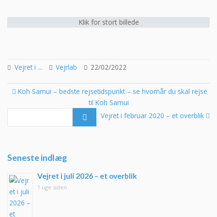
Klik for stort billede
Vejret i ...
Vejrlab
22/02/2022
Post
Koh Samui – bedste rejsetidspunkt – se hvornår du skal rejse
navigation
til Koh Samui
Se
fo
Vejret i februar 2020 – et overblik
Seneste indlæg
Vejret i juli 2026 – et overblik
1 uge siden