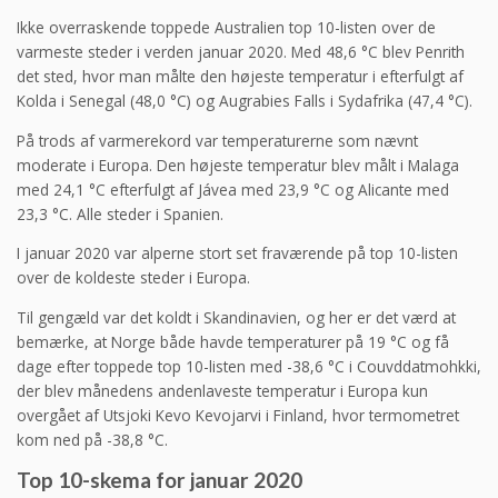
Ikke overraskende toppede Australien top 10-listen over de
varmeste steder i verden januar 2020. Med 48,6 °C blev Penrith
det sted, hvor man målte den højeste temperatur i efterfulgt af
Kolda i Senegal (48,0 °C) og Augrabies Falls i Sydafrika (47,4 °C).
På trods af varmerekord var temperaturerne som nævnt
moderate i Europa. Den højeste temperatur blev målt i Malaga
med 24,1 °C efterfulgt af Jávea med 23,9 °C og Alicante med
23,3 °C. Alle steder i Spanien.
I januar 2020 var alperne stort set fraværende på top 10-listen
over de koldeste steder i Europa.
Til gengæld var det koldt i Skandinavien, og her er det værd at
bemærke, at Norge både havde temperaturer på 19 °C og få
dage efter toppede top 10-listen med -38,6 °C i Couvddatmohkki,
der blev månedens andenlaveste temperatur i Europa kun
overgået af Utsjoki Kevo Kevojarvi i Finland, hvor termometret
kom ned på -38,8 °C.
Top 10-skema for januar 2020