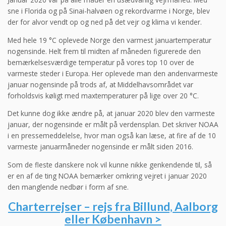
sne i Florida og på Sinai-halvøen og rekordvarme i Norge, blev
der for alvor vendt op og ned på det vejr og klima vi kender.
Med hele 19 °C oplevede Norge den varmest januartemperatur
nogensinde. Helt frem til midten af måneden figurerede den
bemærkelsesværdige temperatur på vores top 10 over de
varmeste steder i Europa. Her oplevede man den andenvarmeste
januar nogensinde på trods af, at Middelhavsområdet var
forholdsvis køligt med maxtemperaturer på lige over 20 °C.
Det kunne dog ikke ændre på, at januar 2020 blev den varmeste
januar, der nogensinde er målt på verdensplan. Det skriver NOAA
i en pressemeddelelse, hvor man også kan læse, at fire af de 10
varmeste januarmåneder nogensinde er målt siden 2016.
Som de fleste danskere nok vil kunne nikke genkendende til, så
er en af de ting NOAA bemærker omkring vejret i januar 2020
den manglende nedbør i form af sne.
Charterrejser – rejs fra Billund, Aalborg
eller København >