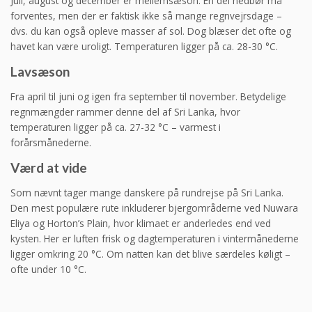
Juli, august og december er mellemsæson. En del nedbør må
forventes, men der er faktisk ikke så mange regnvejrsdage –
dvs. du kan også opleve masser af sol. Dog blæser det ofte og
havet kan være uroligt. Temperaturen ligger på ca. 28-30 °C.
Lavsæson
Fra april til juni og igen fra september til november. Betydelige
regnmængder rammer denne del af Sri Lanka, hvor
temperaturen ligger på ca. 27-32 °C – varmest i
forårsmånederne.
Værd at vide
Som nævnt tager mange danskere på rundrejse på Sri Lanka.
Den mest populære rute inkluderer bjergområderne ved Nuwara
Eliya og Horton’s Plain, hvor klimaet er anderledes end ved
kysten. Her er luften frisk og dagtemperaturen i vintermånederne
ligger omkring 20 °C. Om natten kan det blive særdeles køligt –
ofte under 10 °C.