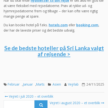
Når du skal finde
flybilletter til din rejse
er det altid en god idé
at være fleksibel med rejsedatoerne. Prøv at rykke ud- og
hjemrejsedatoerne frem og tilbage – der kan ofte være rigtig
mange penge at spare.
Du kan booke hotel på f.eks.
hotels.com
eller
booking.com
,
der har de laveste priser og det bedste udvalg.
Se de bedste hoteller på Sri Lanka valgt
af rejsende >
Februar
,
Januar
,
Marts
Asien
Vejrlab
24/11/2025
Post
Vejret i juli 2020 – et overblik
navigation
Search
Vejret i august 2020 – et overblik
for: