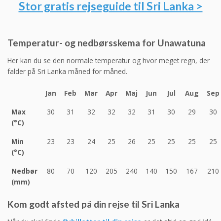
Stor gratis rejseguide til Sri Lanka >
Temperatur- og nedbørsskema for Unawatuna
Her kan du se den normale temperatur og hvor meget regn, der
falder på Sri Lanka måned for måned.
Jan
Feb
Mar
Apr
Maj
Jun
Jul
Aug
Sep
Max
30
31
32
32
32
31
30
29
30
(°C)
Min
23
23
24
25
26
25
25
25
25
(°C)
Nedbør
80
70
120
205
240
140
150
167
210
(mm)
Kom godt afsted på din rejse til Sri Lanka