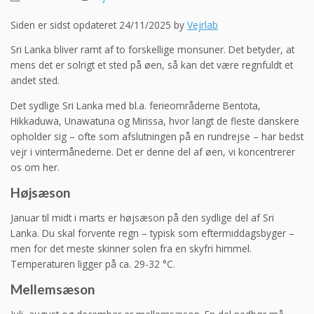
Siden er sidst opdateret 24/11/2025 by
Vejrlab
Sri Lanka bliver ramt af to forskellige monsuner. Det betyder, at
mens det er solrigt et sted på øen, så kan det være regnfuldt et
andet sted.
Det sydlige Sri Lanka med bl.a. ferieområderne Bentota,
Hikkaduwa, Unawatuna og Mirissa, hvor langt de fleste danskere
opholder sig – ofte som afslutningen på en rundrejse – har bedst
vejr i vintermånederne. Det er denne del af øen, vi koncentrerer
os om her.
Højsæson
Januar til midt i marts er højsæson på den sydlige del af Sri
Lanka. Du skal forvente regn – typisk som eftermiddagsbyger –
men for det meste skinner solen fra en skyfri himmel.
Temperaturen ligger på ca. 29-32 °C.
Mellemsæson