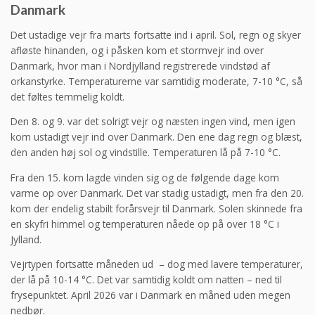
Danmark
Det ustadige vejr fra marts fortsatte ind i april. Sol, regn og skyer
afløste hinanden, og i påsken kom et stormvejr ind over
Danmark, hvor man i Nordjylland registrerede vindstød af
orkanstyrke. Temperaturerne var samtidig moderate, 7-10 °C, så
det føltes temmelig koldt.
Den 8. og 9. var det solrigt vejr og næsten ingen vind, men igen
kom ustadigt vejr ind over Danmark. Den ene dag regn og blæst,
den anden høj sol og vindstille. Temperaturen lå på 7-10 °C.
Fra den 15. kom lagde vinden sig og de følgende dage kom
varme op over Danmark. Det var stadig ustadigt, men fra den 20.
kom der endelig stabilt forårsvejr til Danmark. Solen skinnede fra
en skyfri himmel og temperaturen nåede op på over 18 °C i
Jylland.
Vejrtypen fortsatte måneden ud – dog med lavere temperaturer,
der lå på 10-14 °C. Det var samtidig koldt om natten – ned til
frysepunktet. April 2026 var i Danmark en måned uden megen
nedbør.