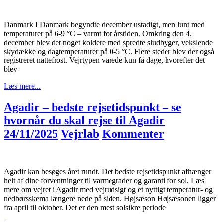
Danmark I Danmark begyndte december ustadigt, men lunt med
temperaturer på 6-9 °C – varmt for årstiden. Omkring den 4.
december blev det noget koldere med spredte sludbyger, vekslende
skydække og dagtemperaturer på 0-5 °C. Flere steder blev der også
registreret nattefrost. Vejrtypen varede kun få dage, hvorefter det
blev
Læs mere...
Agadir – bedste rejsetidspunkt – se
hvornår du skal rejse til Agadir
24/11/2025
Vejrlab
Kommenter
Agadir kan besøges året rundt. Det bedste rejsetidspunkt afhænger
helt af dine forventninger til varmegrader og garanti for sol. Læs
mere om vejret i Agadir med vejrudsigt og et nyttigt temperatur- og
nedbørsskema længere nede på siden. Højsæson Højsæsonen ligger
fra april til oktober. Det er den mest solsikre periode