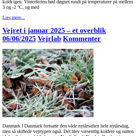
koldt igen. Vinterferien bød døgnet rundt på temperaturer på mellem
3 og -2 °C, og med
Læs mere...
Vejret i januar 2025 – et overblik
06/06/2025
Vejrlab
Kommenter
Danmark I Danmark fortsatte den våde nytårsaften hele nytårsdag,
men så skiftede vejrtypen også. Det blev væsentlig koldere og natten