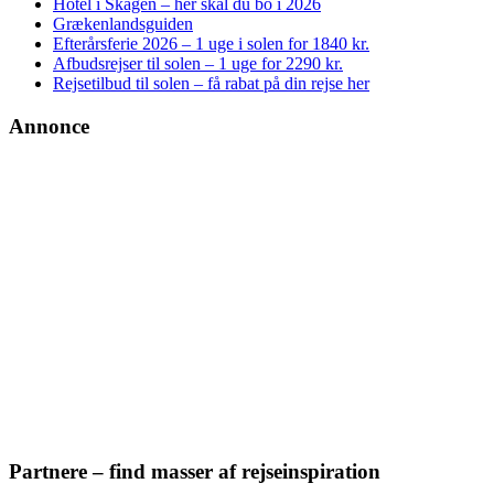
Hotel i Skagen – her skal du bo i 2026
Grækenlandsguiden
Efterårsferie 2026 – 1 uge i solen for 1840 kr.
Afbudsrejser til solen – 1 uge for 2290 kr.
Rejsetilbud til solen – få rabat på din rejse her
Annonce
Partnere – find masser af rejseinspiration