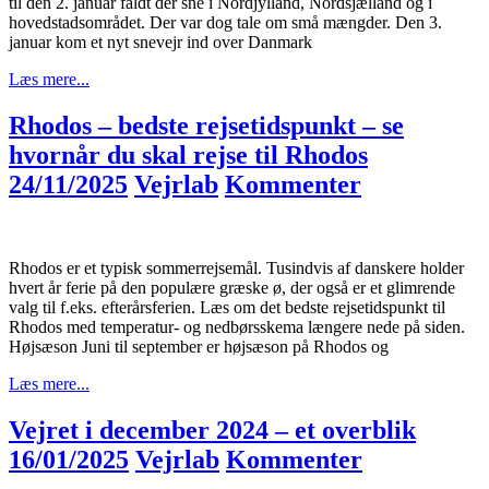
til den 2. januar faldt der sne i Nordjylland, Nordsjælland og i
hovedstadsområdet. Der var dog tale om små mængder. Den 3.
januar kom et nyt snevejr ind over Danmark
Læs mere...
Rhodos – bedste rejsetidspunkt – se
hvornår du skal rejse til Rhodos
24/11/2025
Vejrlab
Kommenter
Rhodos er et typisk sommerrejsemål. Tusindvis af danskere holder
hvert år ferie på den populære græske ø, der også er et glimrende
valg til f.eks. efterårsferien. Læs om det bedste rejsetidspunkt til
Rhodos med temperatur- og nedbørsskema længere nede på siden.
Højsæson Juni til september er højsæson på Rhodos og
Læs mere...
Vejret i december 2024 – et overblik
16/01/2025
Vejrlab
Kommenter